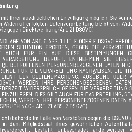
rbeitung
it Ihrer ausdrücklichen Einwilligung möglich. Sie können 
um Widerruf erfolgten Datenverarbeitung bleibt vom Wi
wie gegen Direktwerbung (Art. 21 DSGVO)
AGE VON ART. 6 ABS. 1 LIT. E ODER F DSGVO ERFOL
DEREN SITUATION ERGEBEN, GEGEN DIE VERARBEI
LT AUCH FÜR EIN AUF DIESE BESTIMMUNGEN GES
 VERARBEITUNG BERUHT, ENTNEHMEN SIE DIESE
HRE BETROFFENEN PERSONENBEZOGENEN DATEN NICHT
NDE FÜR DIE VERARBEITUNG NACHWEISEN, DIE IHR
 DIENT DER GELTENDMACHUNG, AUSÜBUNG ODER 
DSGVO). WERDEN IHRE PERSONENBEZOGENEN DATE
 JEDERZEIT WIDERSPRUCH GEGEN DIE VERARBEITUNG
INZULEGEN; DIES GILT AUCH FÜR DAS PROFILING, S
RECHEN, WERDEN IHRE PERSONENBEZOGENEN DATEN 
RUCH NACH ART. 21 ABS. 2 DSGVO).
ichtsbehörde Im Falle von Verstößen gegen die DSGVO 
 in dem Mitgliedstaat ihres gewöhnlichen Aufenthalt
erderecht besteht unbeschadet anderweitiger ver