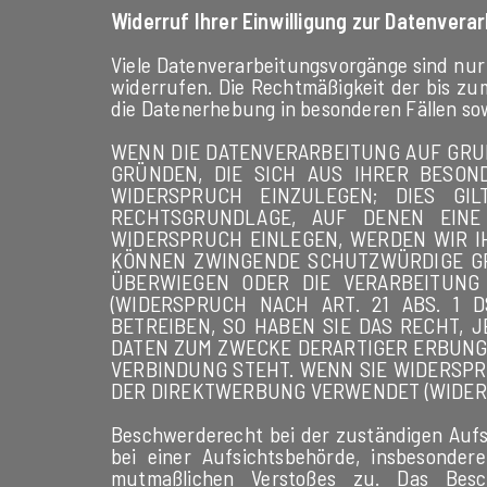
Widerruf Ihrer Einwilligung zur Datenvera
Viele Datenverarbeitungsvorgänge sind nur m
widerrufen. Die Rechtmäßigkeit der bis z
die Datenerhebung in besonderen Fällen so
WENN DIE DATENVERARBEITUNG AUF GRUNDL
GRÜNDEN, DIE SICH AUS IHRER BESON
WIDERSPRUCH EINZULEGEN; DIES GI
RECHTSGRUNDLAGE, AUF DENEN EINE
WIDERSPRUCH EINLEGEN, WERDEN WIR I
KÖNNEN ZWINGENDE SCHUTZWÜRDIGE GRÜ
ÜBERWIEGEN ODER DIE VERARBEITUNG
(WIDERSPRUCH NACH ART. 21 ABS. 1 
BETREIBEN, SO HABEN SIE DAS RECHT,
DATEN ZUM ZWECKE DERARTIGER ERBUNG E
VERBINDUNG STEHT. WENN SIE WIDERSP
DER DIREKTWERBUNG VERWENDET (WIDERSP
Beschwerderecht bei der zuständigen Aufs
bei einer Aufsichtsbehörde, insbesondere
mutmaßlichen Verstoßes zu. Das Beschw