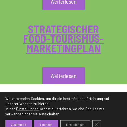
Weiterlesen
STRATEGISCHER
FOOD-TOURISMUS-
MARKETINGPLAN
Weiterlesen
Wir verwenden Cookies, um dir die bestmögliche Erfahrung auf
Zurück
unserer Website zu bieten.
In den
Einstellungen
kannst du erfahren, welche Cookies wir
verwenden oder sie ausschalten.
IMPRESSUM
DATENSCHUTZERKLÄRUNG
GDPR COOKIE-BAN
Zustimmen
Ablehnen
Einstellungen