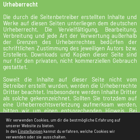
U
rheberrecht
Die durch die Seitenbetreiber erstellten Inhalte und
Werke auf diesen Seiten unterliegen dem deutschen
Urheberrecht. Die Vervielfältigung, Bearbeitung,
Verbreitung und jede Art der Verwertung außerhalb
der Grenzen des Urheberrechtes bedürfen der
schriftlichen Zustimmung des jeweiligen Autors bzw.
Erstellers. Downloads und Kopien dieser Seite sind
nur für den privaten, nicht kommerziellen Gebrauch
gestattet.
Soweit die Inhalte auf dieser Seite nicht vom
Betreiber erstellt wurden, werden die Urheberrechte
Dritter beachtet. Insbesondere werden Inhalte Dritter
als solche gekennzeichnet. Sollten Sie trotzdem auf
eine Urheberrechtsverletzung aufmerksam werden,
bitten wir um einen entsprechenden Hinweis. Bei
Bekanntwerden von Rechtsverletzungen werden wir
Wir verwenden Cookies, um dir die bestmögliche Erfahrung auf
derartige Inhalte umgehend entfernen.
unserer Website zu bieten.
In den
Einstellungen
kannst du erfahren, welche Cookies wir
verwenden oder sie ausschalten.