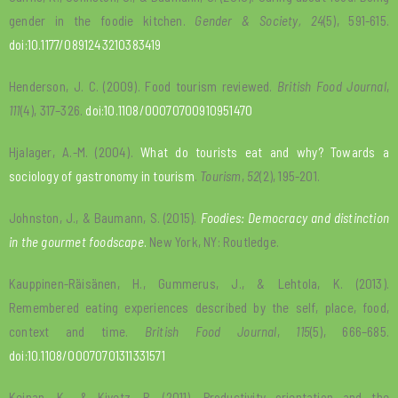
gender in the foodie kitchen.
Gender & Society, 24
(5), 591-615.
doi:10.1177/0891243210383419
Henderson, J. C. (2009). Food tourism reviewed.
British Food Journal
,
111
(4), 317–326.
doi:10.1108/00070700910951470
Hjalager, A.-M. (2004).
What do tourists eat and why? Towards a
sociology of gastronomy in tourism
.
Tourism
,
52
(2), 195-201.
Johnston, J., & Baumann, S. (2015).
Foodies: Democracy and distinction
in the gourmet foodscape
.
New York, NY: Routledge.
Kauppinen-Räisänen, H., Gummerus, J., & Lehtola, K. (2013).
Remembered eating experiences described by the self, place, food,
context and time.
British Food Journal
,
115
(5), 666–685.
doi:10.1108/00070701311331571
Keinan, K., & Kivetz, R. (2011). Productivity orientation and the