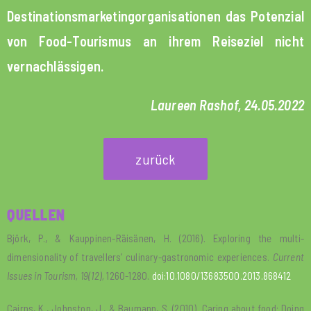
Destinationsmarketingorganisationen das Potenzial
von Food-Tourismus an ihrem Reiseziel nicht
vernachlässigen.
Laureen Rashof, 24.05.2022
zurück
QUELLEN
Björk, P., & Kauppinen-Räisänen, H. (2016). Exploring the multi-
dimensionality of travellers’ culinary-gastronomic experiences.
Current
Issues in Tourism, 19(12),
1260-1280.
doi:10.1080/13683500.2013.868412
Cairns, K., Johnston, J., & Baumann, S. (2010). Caring about food: Doing