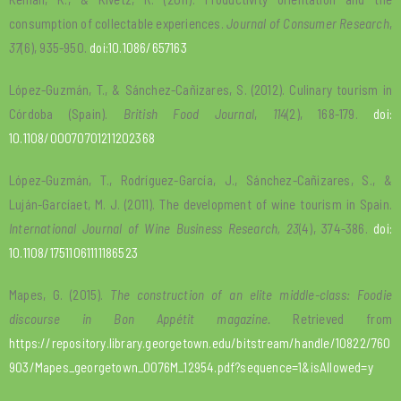
consumption of collectable experiences.
Journal of Consumer Research
,
37
(6), 935-950.
doi:10.1086/657163
López-Guzmán, T., & Sánchez-Cañizares, S. (2012). Culinary tourism in
Córdoba (Spain).
British Food Journal
,
114
(2), 168-179.
doi:
10.1108/00070701211202368
López-Guzmán, T., Rodríguez-García, J., Sánchez-Cañizares, S., &
Luján-Garcíaet, M. J. (2011). The development of wine tourism in Spain.
International Journal of Wine Business Research,
23
(4), 374-386.
doi:
10.1108/17511061111186523
Mapes, G. (2015).
The construction of an elite middle-class: Foodie
discourse in Bon Appétit magazine.
Retrieved from
https://repository.library.georgetown.edu/bitstream/handle/10822/760
903/Mapes_georgetown_0076M_12954.pdf?sequence=1&isAllowed=y