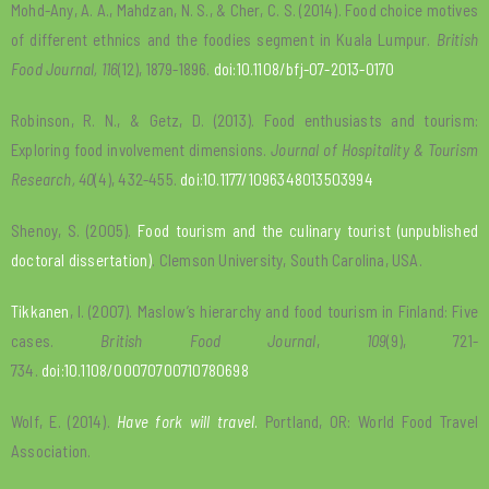
Mohd-Any, A. A., Mahdzan, N. S., & Cher, C. S. (2014). Food choice motives
of different ethnics and the foodies segment in Kuala Lumpur.
British
Food Journal, 116
(12), 1879-1896.
doi:10.1108/bfj-07-2013-0170
Robinson, R. N., & Getz, D. (2013). Food enthusiasts and tourism:
Exploring food involvement dimensions.
Journal of Hospitality & Tourism
Research,
40
(4), 432-455.
doi:10.1177/1096348013503994
Shenoy, S. (2005).
Food tourism and the culinary tourist (unpublished
doctoral dissertation)
. Clemson University, South Carolina, USA.
Tikkanen
, I. (2007). Maslow’s hierarchy and food tourism in Finland: Five
cases.
British Food Journal
,
109
(9), 721-
734.
doi:10.1108/00070700710780698
Wolf, E. (2014).
Have fork will travel
.
Portland, OR: World Food Travel
Association.