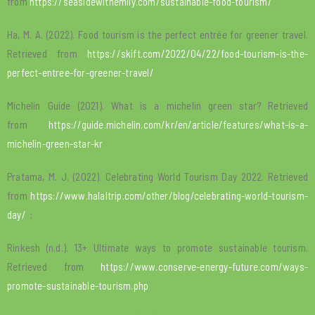
from
https://seasidewithemily.com/sustainable-food-tourism/
Ha, M. A. (2022). Food tourism is the perfect entrée for greener travel.
Retrieved from
https://skift.com/2022/04/22/food-tourism-is-the-
perfect-entree-for-greener-travel/
Michelin Guide (2021). What is a michelin green star? Retrieved
from
https://guide.michelin.com/kr/en/article/features/what-is-a-
michelin-green-star-kr
Pratama, M. J. (2022). Celebrating World Tourism Day 2022. Retrieved
from
https://www.halaltrip.com/other/blog/celebrating-world-tourism-
day/
:
Rinkesh (n.d.). 13+ Ultimate ways to promote sustainable tourism.
Retrieved from
https://www.conserve-energy-future.com/ways-
promote-sustainable-tourism.php