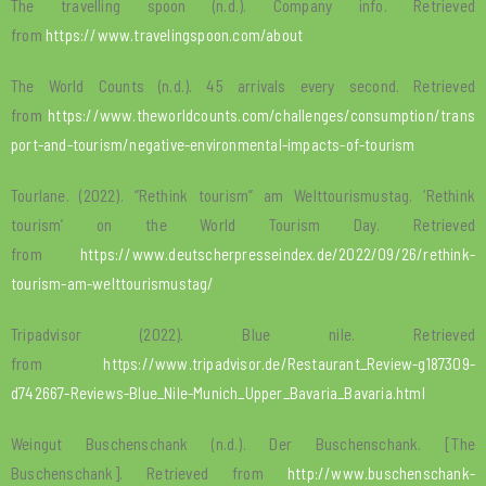
The travelling spoon (n.d.). Company info. Retrieved
from
https://www.travelingspoon.com/about
The World Counts (n.d.). 45 arrivals every second. Retrieved
from
https://www.theworldcounts.com/challenges/consumption/trans
port-and-tourism/negative-environmental-impacts-of-tourism
Tourlane. (2022). “Rethink tourism” am Welttourismustag. ‘Rethink
tourism’ on the World Tourism Day. Retrieved
from
https://www.deutscherpresseindex.de/2022/09/26/rethink-
tourism-am-welttourismustag/
Tripadvisor (2022). Blue nile. Retrieved
from
https://www.tripadvisor.de/Restaurant_Review-g187309-
d742667-Reviews-Blue_Nile-Munich_Upper_Bavaria_Bavaria.html
Weingut Buschenschank (n.d.). Der Buschenschank. [The
Buschenschank]. Retrieved from
http://www.buschenschank-