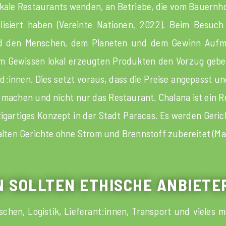
 lokale Restaurants wenden, an Betriebe, die vom Bauernh
alisiert haben (Vereinte Nationen, 2022). Beim Besuch
d den Menschen, dem Planeten und dem Gewinn Aufme
alem Gewissen lokal erzeugten Produkten den Vorzug geb
:innen. Dies setzt voraus, dass die Preise angepasst und
nn machen und nicht nur das Restaurant. Chalana ist ein R
nzigartiges Konzept in der Stadt Paracas. Es werden Geri
en Gerichte ohne Strom und Brennstoff zubereitet (Marri
EN SOLLTEN ETHISCHE ANBIET
en, Logistik, Lieferant:innen, Transport und vieles me